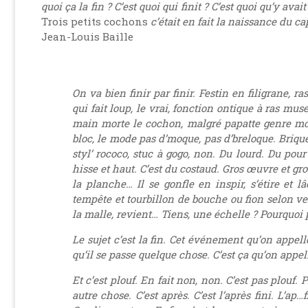
quoi ça la fin ? C’est quoi qui finit ? C’est quoi qu’y avai
Trois petits cochons
c’était en fait la naissance du ca
Jean-Louis Baille
On va bien finir par finir. Festin en filigrane, ra
qui fait loup, le vrai, fonction ontique à ras mus
main morte le cochon, malgré papatte genre moig
bloc, le mode pas d’moque, pas d’breloque. Brique
styl’ rococo, stuc à gogo, non. Du lourd. Du pour
hisse et haut. C’est du costaud. Gros œuvre et gro
la planche… Il se gonfle en inspir, s’étire et 
tempête et tourbillon de bouche ou fion selon vers
la malle, revient… Tiens, une échelle ? Pourquoi 
Le sujet c’est la fin. Cet événement qu’on appe
qu’il se passe quelque chose. C’est ça qu’on appe
Et c’est plouf. En fait non, non. C’est pas plouf. 
autre chose. C’est après. C’est l’après fini. L’a