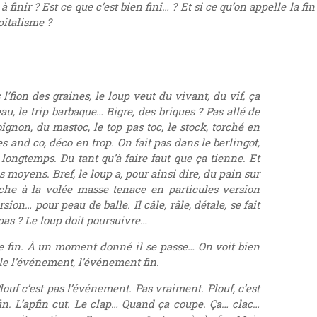
t à finir ? Est ce que c’est bien fini… ? Et si ce qu’on appelle la fi
pitalisme ?
s l’fion des graines, le loup veut du vivant, du vif, ça
eau, le trip barbaque… Bigre, des briques ? Pas allé de
non, du mastoc, le top pas toc, le stock, torché en
s and co, déco en trop. On fait pas dans le berlingot,
 longtemps. Du tant qu’à faire faut que ça tienne. Et
s moyens. Bref, le loup a, pour ainsi dire, du pain sur
lâche à la volée masse tenace en particules version
ion… pour peau de balle. Il câle, râle, détale, se fait
pas ? Le loup doit poursuivre…
lle fin. À un moment donné il se passe… On voit bien
lle l’événement, l’événement fin.
Plouf c’est pas l’événement. Pas vraiment. Plouf, c’est
p…fin. L’apfin cut. Le clap… Quand ça coupe. Ça… clac…