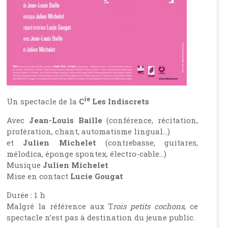
ie
Un spectacle de la
C
Les Indiscrets
Avec
Jean-Louis Baille
(conférence, récitation,
profération, chant, automatisme lingual…)
et
Julien Michelet
(contrebasse, guitares,
mélodica, éponge spontex, électro-cable…)
Musique
Julien Michelet
Mise en contact
Lucie Gougat
Durée : 1 h
Malgré la référence aux T
rois petits cochons
, ce
spectacle n’est pas à destination du jeune public.